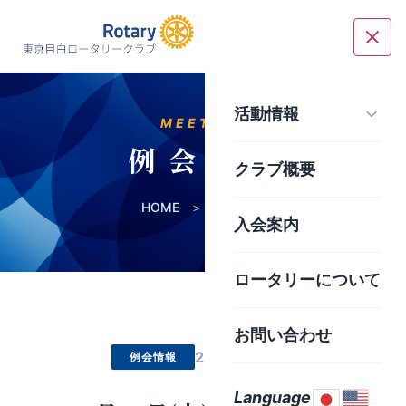
活動情報
MEETING
例 会 情 報
クラブ概要
HOME
＞
例会情報
入会案内
ロータリーについて
お問い合わせ
2026.04.22
例会情報
Language